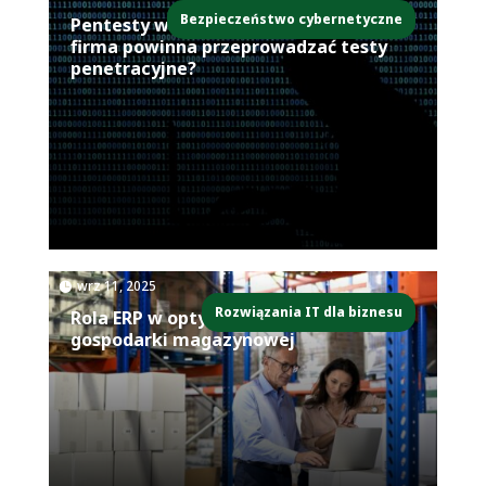
Bezpieczeństwo cybernetyczne
Pentesty w praktyce – dlaczego każda
firma powinna przeprowadzać testy
penetracyjne?
|
wrz 11, 2025
Rozwiązania IT dla biznesu
Rola ERP w optymalizacji zapasów i
gospodarki magazynowej