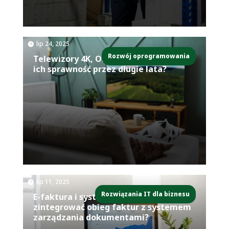
|
lip 24, 2025
Rozwój oprogramowania
Telewizory 4K, OLED i LED – jak dbać o
ich sprawność przez długie lata?
|
lip 11, 2025
Rozwiązania IT dla biznesu
E-faktura i system DMS – jak
zintegrować obieg faktur z systemem
zarządzania dokumentami?