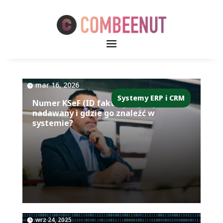
|
mar 16, 2026
Systemy ERP i CRM
Numer KSeF (ID faktury) – jak jest
nadawany i gdzie go znaleźć w
systemie?
|
wrz 24, 2025