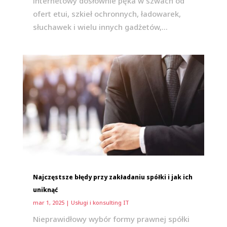
internetowy dosłownie pęka w szwach od
ofert etui, szkieł ochronnych, ładowarek,
słuchawek i wielu innych gadżetów,...
Najczęstsze błędy przy zakładaniu spółki i jak ich
uniknąć
mar 1, 2025
|
Usługi i konsulting IT
Nieprawidłowy wybór formy prawnej spółki