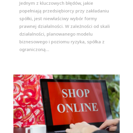
Jednym z kluczowych błędów, jakie
popełniają przedsiębiorcy przy zakładaniu
spółki, jest niewłaściwy wybór formy
prawnej działalności. W zależności od skali
działalności, planowanego modelu
biznesowego i poziomu ryzyka, spółka z
ograniczoną...