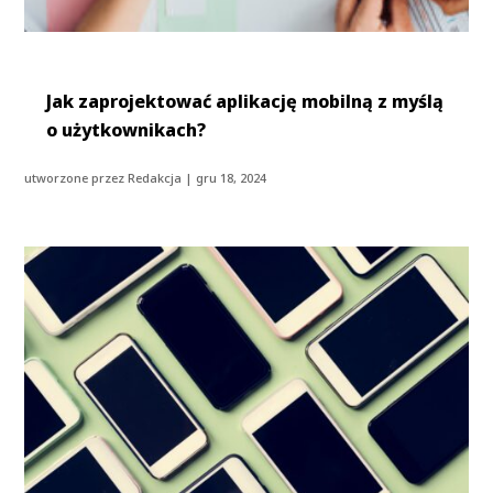
Jak zaprojektować aplikację mobilną z myślą
o użytkownikach?
utworzone przez
Redakcja
|
gru 18, 2024