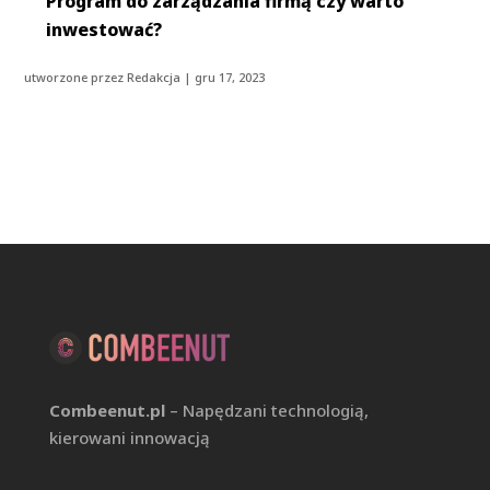
Program do zarządzania firmą czy warto
inwestować?
utworzone przez
Redakcja
|
gru 17, 2023
Combeenut.pl
– Napędzani technologią,
kierowani innowacją