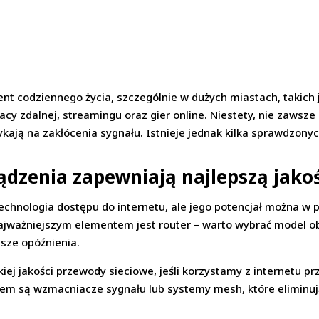
ement codziennego życia, szczególnie w dużych miastach, takich
cy zdalnej, streamingu oraz gier online. Niestety, nie zawsz
kają na zakłócenia sygnału. Istnieje jednak kilka sprawdzony
ądzenia zapewniają najlepszą jako
echnologia dostępu do internetu, ale jego potencjał można w p
jważniejszym elementem jest router – warto wybrać model obs
sze opóźnienia.
j jakości przewody sieciowe, jeśli korzystamy z internetu 
m są wzmacniacze sygnału lub systemy mesh, które eliminują