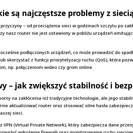
ie są najczęstsze problemy z siecią
przyczyny – od przeciążenia sieci w godzinach szczytu po za
zy nasz router nie jest ustawiony w pobliżu urządzeń emitując
ocześnie podłączonych urządzeń, co może prowadzić do spadkó
b skorzystać z funkcji priorytetyzacji ruchu (QoS), która poz
om, np. połączeniom wideo czy grom online.
y – jak zwiększyć stabilność i bez
orny na zakłócenia niż tradycyjne technologie, ale jego stabi
rnie aktualizować router oraz stosować silne hasła zabezpiecz
szej sieci.
z VPN (Virtual Private Network), który zabezpiecza dane przes
ozważyć wdrożenie firewalli oraz monitorowanie ruchu siecio