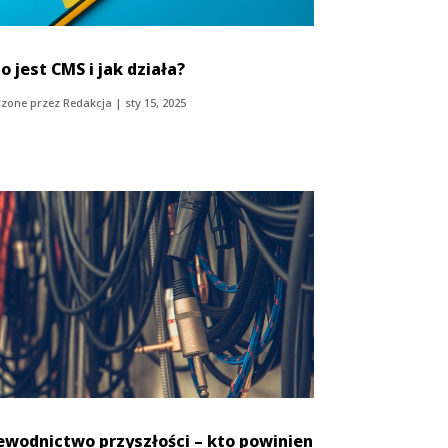
o jest CMS i jak działa?
zone przez
Redakcja
|
sty 15, 2025
ewodnictwo przyszłości – kto powinien