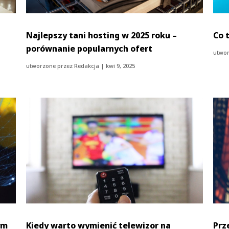
Najlepszy tani hosting w 2025 roku –
Co t
porównanie popularnych ofert
utwor
utworzone przez
Redakcja
|
kwi 9, 2025
ym
Kiedy warto wymienić telewizor na
Prz