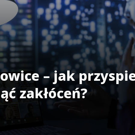
owice – jak przyspi
nąć zakłóceń?