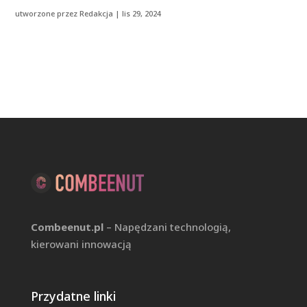
utworzone przez
Redakcja
|
lis 29, 2024
Combeenut.pl
– Napędzani technologią,
kierowani innowacją
Przydatne linki