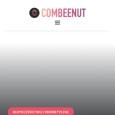
BEZPIECZEŃSTWO CYBERNETYCZNE